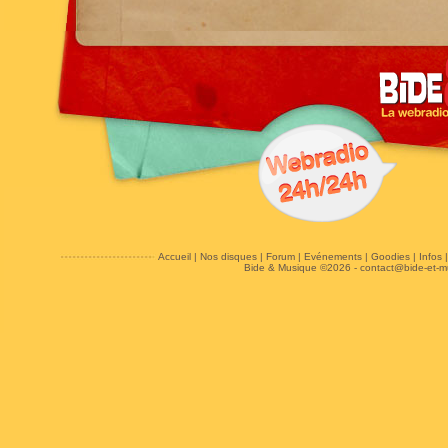
Accueil
|
Nos disques
|
Forum
|
Evénements
|
Goodies
|
Infos
Bide & Musique ©2026 -
contact@bide-et-m