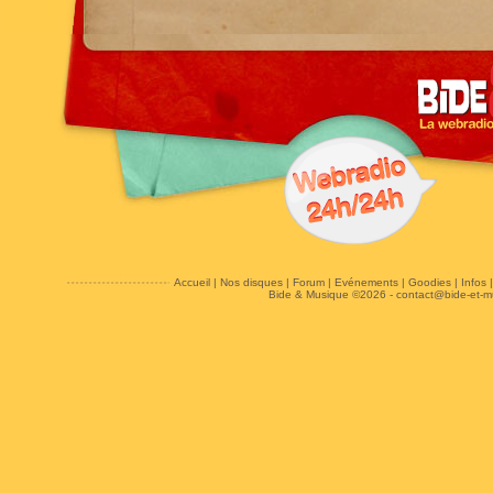
Accueil
|
Nos disques
|
Forum
|
Evénements
|
Goodies
|
Infos
Bide & Musique ©2026 -
contact@bide-et-m