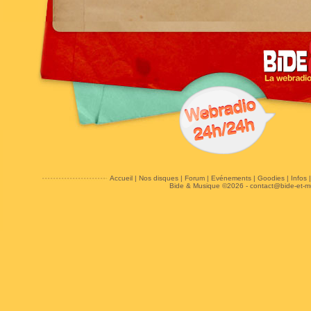
Accueil
|
Nos disques
|
Forum
|
Evénements
|
Goodies
|
Infos
Bide & Musique ©2026 -
contact@bide-et-m