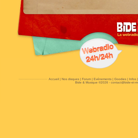
Accueil
|
Nos disques
|
Forum
|
Evénements
|
Goodies
|
Infos
Bide & Musique ©2026 -
contact@bide-et-m