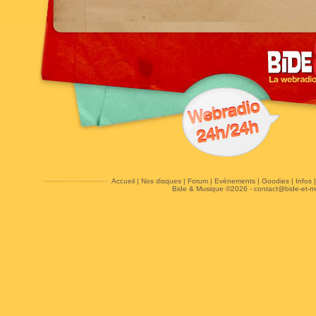
Accueil
|
Nos disques
|
Forum
|
Evénements
|
Goodies
|
Infos
Bide & Musique ©2026 -
contact@bide-et-m