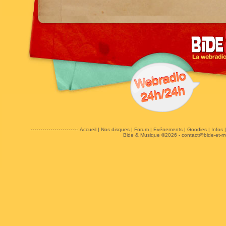
Accueil
|
Nos disques
|
Forum
|
Evénements
|
Goodies
|
Infos
Bide & Musique ©2026 -
contact@bide-et-m