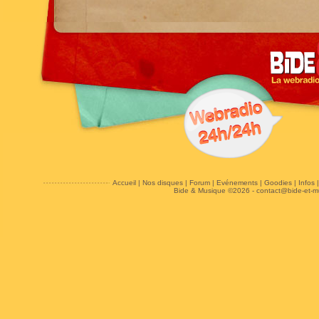
Accueil
|
Nos disques
|
Forum
|
Evénements
|
Goodies
|
Infos
Bide & Musique ©2026 -
contact@bide-et-m