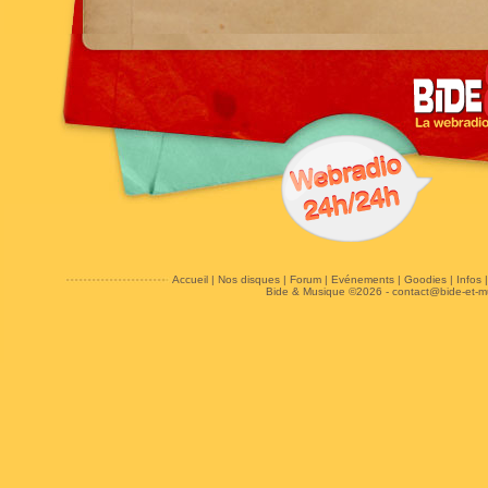
Accueil
|
Nos disques
|
Forum
|
Evénements
|
Goodies
|
Infos
Bide & Musique ©2026 -
contact@bide-et-m