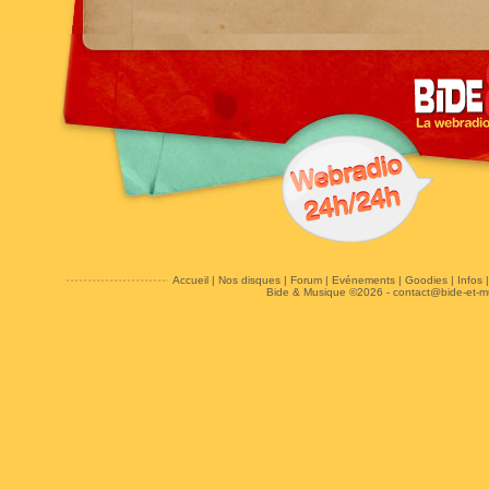
Accueil
|
Nos disques
|
Forum
|
Evénements
|
Goodies
|
Infos
Bide & Musique ©2026 -
contact@bide-et-m