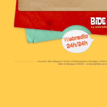
Accueil
|
Nos disques
|
Forum
|
Evénements
|
Goodies
|
Infos
Bide & Musique ©2026 -
contact@bide-et-m