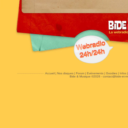
Accueil
|
Nos disques
|
Forum
|
Evénements
|
Goodies
|
Infos
Bide & Musique ©2026 -
contact@bide-et-m