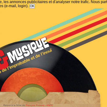
, les annonces publicitaires et d'analyser notre trafic. Nous p
s (e-mail, login).
Retour à la fiche de
François Peirano - ANPE