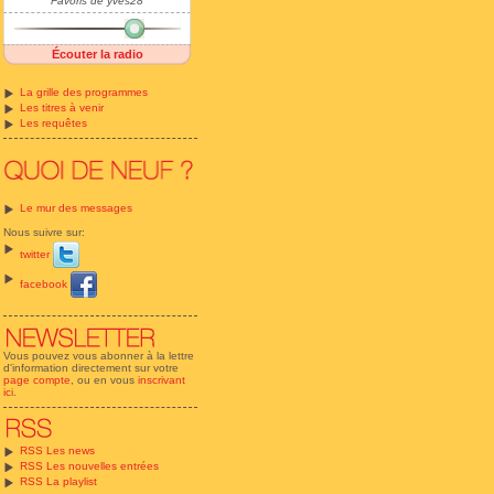
Favoris de yves28
Écouter la radio
La grille des programmes
Les titres à venir
Les requêtes
Le mur des messages
Nous suivre sur:
twitter
facebook
Vous pouvez vous abonner à la lettre
d'information directement sur votre
page compte
, ou en vous
inscrivant
ici
.
RSS Les news
RSS Les nouvelles entrées
RSS La playlist