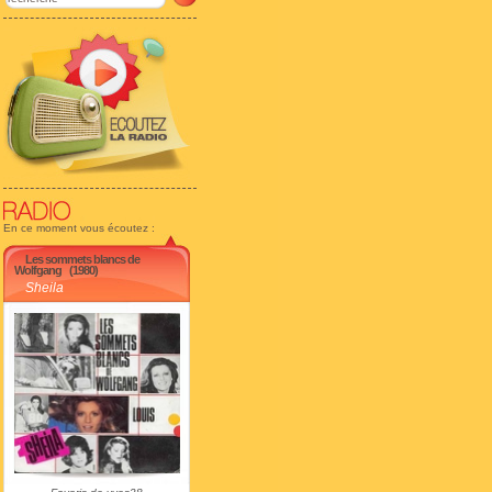
En ce moment vous écoutez :
Les sommets blancs de
Wolfgang
(1980)
Sheila