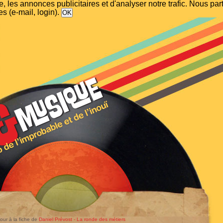
, les annonces publicitaires et d'analyser notre trafic. Nous p
s (e-mail, login).
our à la fiche de
Daniel Prévost - La ronde des métiers