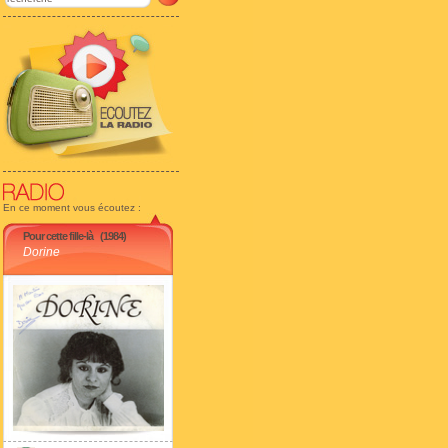
En ce moment vous écoutez :
Pour cette fille-là
(1984)
Dorine