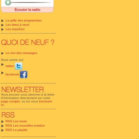
Écouter la radio
La grille des programmes
Les titres à venir
Les requêtes
Le mur des messages
Nous suivre sur:
twitter
facebook
Vous pouvez vous abonner à la lettre
d'information directement sur votre
page compte
, ou en vous
inscrivant
ici
.
RSS Les news
RSS Les nouvelles entrées
RSS La playlist