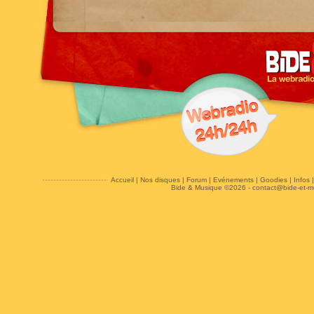
Accueil
|
Nos disques
|
Forum
|
Evénements
|
Goodies
|
Infos
Bide & Musique ©2026 -
contact@bide-et-m