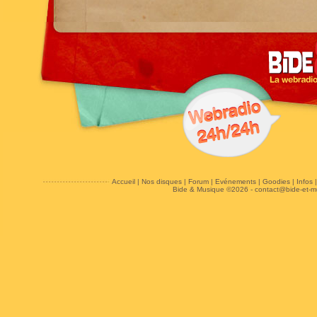
Accueil
|
Nos disques
|
Forum
|
Evénements
|
Goodies
|
Infos
Bide & Musique ©2026 -
contact@bide-et-m