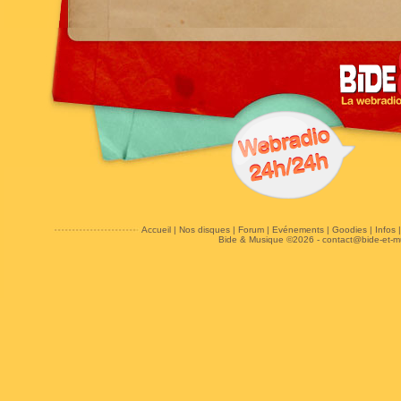
Accueil
|
Nos disques
|
Forum
|
Evénements
|
Goodies
|
Infos
Bide & Musique ©2026 -
contact@bide-et-m