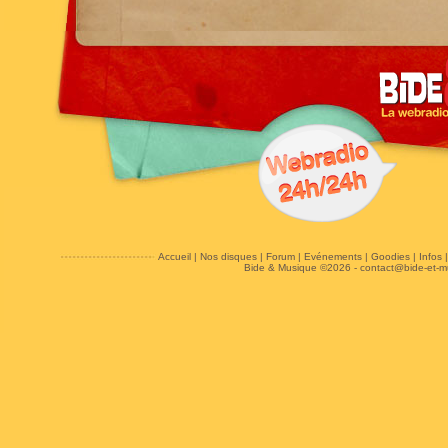
Accueil
|
Nos disques
|
Forum
|
Evénements
|
Goodies
|
Infos
Bide & Musique ©2026 -
contact@bide-et-m