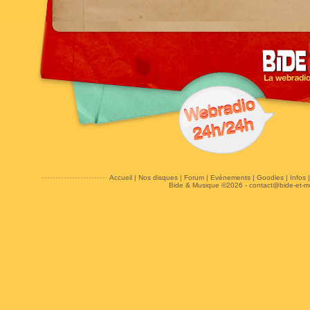
Accueil
|
Nos disques
|
Forum
|
Evénements
|
Goodies
|
Infos
Bide & Musique ©2026 -
contact@bide-et-m