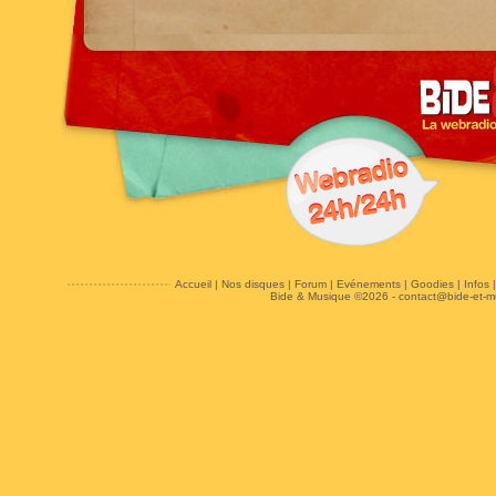
Accueil
|
Nos disques
|
Forum
|
Evénements
|
Goodies
|
Infos
Bide & Musique ©2026 -
contact@bide-et-m