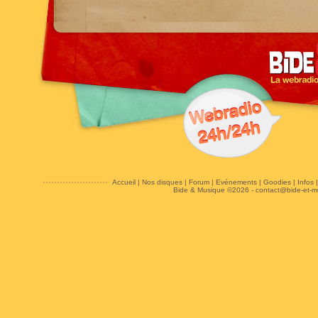
Accueil
|
Nos disques
|
Forum
|
Evénements
|
Goodies
|
Infos
Bide & Musique ©2026 -
contact@bide-et-m