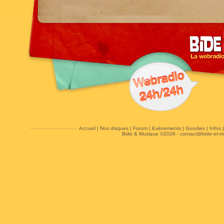
Accueil
|
Nos disques
|
Forum
|
Evénements
|
Goodies
|
Infos
Bide & Musique ©2026 -
contact@bide-et-m