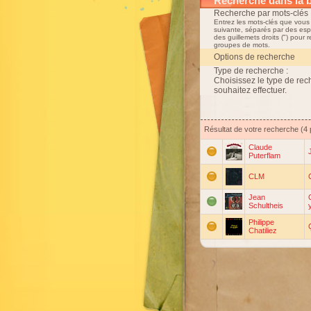
Recherche dans la 
Recherche par mots-clés 
Entrez les mots-clés que vous
suivante, séparés par des esp
des guillemets droits (") pour 
groupes de mots.
Options de recherche
Type de recherche :
Choisissez le type de re
souhaitez effectuer.
Résultat de votre recherche (4 p
Claude
Puterflam
CLM
Jean
Schultheis
Philippe
Chatiliez