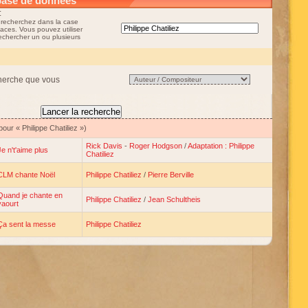
base de données
:
 recherchez dans la case
aces. Vous pouvez utiliser
rechercher un ou plusieurs
cherche que vous
our « Philippe Chatiliez »)
Rick Davis
-
Roger Hodgson
/
Adaptation : Philippe
Je n't'aime plus
Chatiliez
CLM chante Noël
Philippe Chatiliez
/
Pierre Berville
Quand je chante en
Philippe Chatiliez
/
Jean Schultheis
yaourt
Ça sent la messe
Philippe Chatiliez