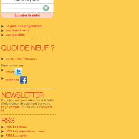
Favoris de yves28
Écouter la radio
La grille des programmes
Les titres à venir
Les requêtes
Le mur des messages
Nous suivre sur:
twitter
facebook
Vous pouvez vous abonner à la lettre
d'information directement sur votre
page compte
, ou en vous
inscrivant
ici
.
RSS Les news
RSS Les nouvelles entrées
RSS La playlist