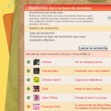
Recherche dans la base de données
Recherche par mots-clés :
Entrez les mots-clés que vous recherchez dans la case
suivante, séparés par des espaces. Vous pouvez utiliser
des guillemets droits (") pour rechercher un ou plusieurs
groupes de mots.
Options de recherche
Type de recherche :
Choisissez le type de recherche que vous
souhaitez effectuer.
Résultat de votre recherche (18 pour « Pascal Bilat »)
L'Amiral
Viv' le camping Gaston
Chardon Bleu
Fleurissez tous votre maison
Christian Sarrel
Gugusse le diplodocus
Cindy
Hasta la vista mañana
Claire D'Asta
Puisque le loup n'y est pas
Le petit monde de Marie Plais
Françoise Giret
(La ballade de Marie Plaisanc