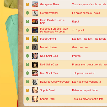
Georgette Plana
Tous les jours c'est la corrida
Gérard Wagner
Le cœur éclaté au soleil
Henri Guybet, Julie et
Espoir
Saïd
Marceau Fersène
(alias
Je t'appelle
de Marceau Fersene)
Marcel Amont
Les tac… les tac… les tacots
Marsel Hurten
Gron ook ook
Noël Saint-Clair
Pour toi
Noël Saint-Clair
Prends mon cœur prends mes
Noël Saint-Clair
Téléphone au soleil
Raoul de Godewarsvelde
Les vacances youpi la la
Sophie Darel
Fais-moi un petit bébé
Sophie Darel
Tous les clowns font la fête