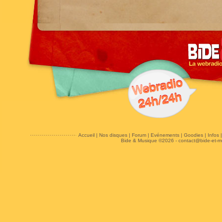
Accueil
|
Nos disques
|
Forum
|
Evénements
|
Goodies
|
Infos
Bide & Musique ©2026 -
contact@bide-et-m