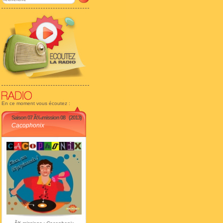
En ce moment vous écoutez :
Saison 07 Ã‰mission 08
(2013)
Cacophonix