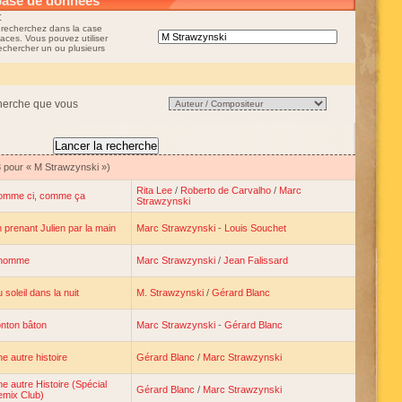
base de données
:
 recherchez dans la case
aces. Vous pouvez utiliser
rechercher un ou plusieurs
cherche que vous
3 pour « M Strawzynski »)
Rita Lee
/
Roberto de Carvalho
/
Marc
omme ci, comme ça
Strawzynski
 prenant Julien par la main
Marc Strawzynski
-
Louis Souchet
'homme
Marc Strawzynski
/
Jean Falissard
 soleil dans la nuit
M. Strawzynski
/
Gérard Blanc
nton bâton
Marc Strawzynski
-
Gérard Blanc
e autre histoire
Gérard Blanc
/
Marc Strawzynski
e autre Histoire (Spécial
Gérard Blanc
/
Marc Strawzynski
mix Club)