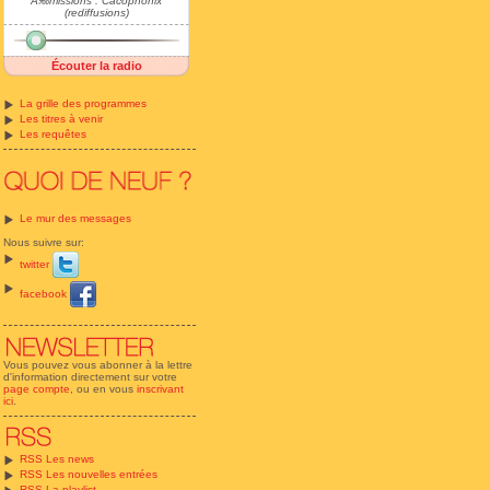
Ã‰missions : Cacophonix
(rediffusions)
Écouter la radio
La grille des programmes
Les titres à venir
Les requêtes
Le mur des messages
Nous suivre sur:
twitter
facebook
Vous pouvez vous abonner à la lettre
d'information directement sur votre
page compte
, ou en vous
inscrivant
ici
.
RSS Les news
RSS Les nouvelles entrées
RSS La playlist