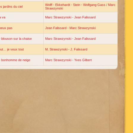
Wolff
-
Ekkehardt
-
Stein
-
Wolfgang Gass
/
Marc
s jardins du ciel
Strawzynski
a va
Marc Strawzynski
-
Jean Falissard
peux pas
Jean Falissard
-
Marc Strawzynski
 blouson sur la chaise
Marc Strawzynski
-
Jean Falissard
ut… je veux tout
M. Strawzynski
-
J. Falissard
e bonhomme de neige
Marc Strawzynski
-
Yves Gilbert