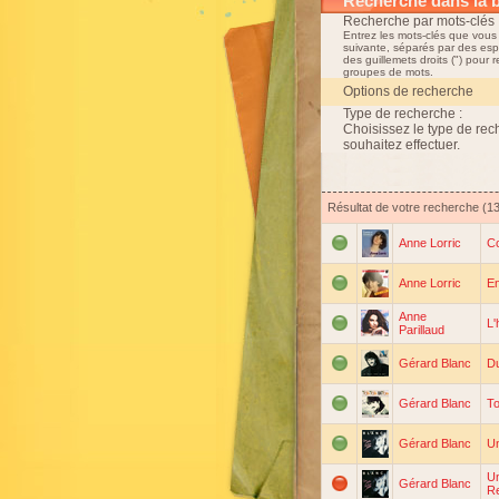
Recherche dans la 
Recherche par mots-clés 
Entrez les mots-clés que vous
suivante, séparés par des esp
des guillemets droits (") pour 
groupes de mots.
Options de recherche
Type de recherche :
Choisissez le type de re
souhaitez effectuer.
Résultat de votre recherche (1
Anne Lorric
C
Anne Lorric
En
Anne
L
Parillaud
Gérard Blanc
Du
Gérard Blanc
To
Gérard Blanc
Un
Un
Gérard Blanc
Re