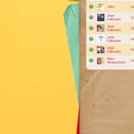
Jairo
Le
Jean
Ç
Falissard
Jean
J'
Falissard
Jean
Le
Falissard
Jean
To
Falissard
Marc
L
Strawzynski