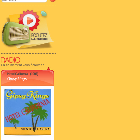
En ce moment vous écoutez :
Hotel California
(1991)
Gipsy kings