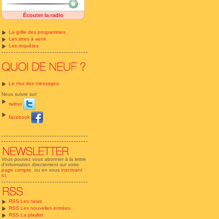
Écouter la radio
La grille des programmes
Les titres à venir
Les requêtes
Le mur des messages
Nous suivre sur:
twitter
facebook
Vous pouvez vous abonner à la lettre
d'information directement sur votre
page compte
, ou en vous
inscrivant
ici
.
RSS Les news
RSS Les nouvelles entrées
RSS La playlist