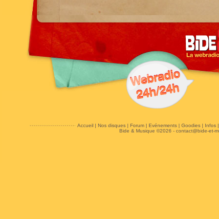
Accueil
|
Nos disques
|
Forum
|
Evénements
|
Goodies
|
Infos
Bide & Musique ©2026 -
contact@bide-et-m