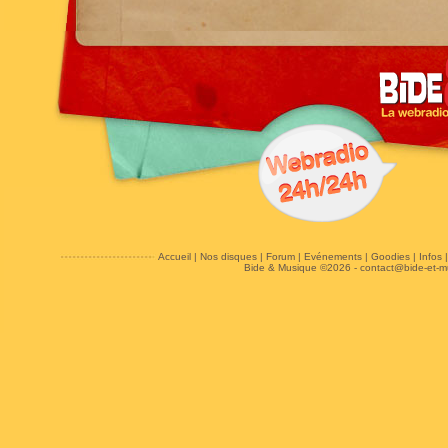
Accueil
|
Nos disques
|
Forum
|
Evénements
|
Goodies
|
Infos
Bide & Musique ©2026 -
contact@bide-et-m