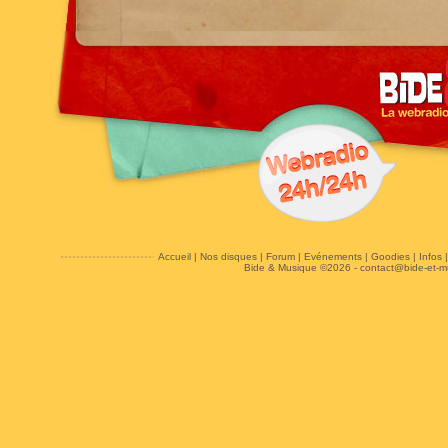
Accueil
|
Nos disques
|
Forum
|
Evénements
|
Goodies
|
Infos
Bide & Musique ©2026 -
contact@bide-et-m