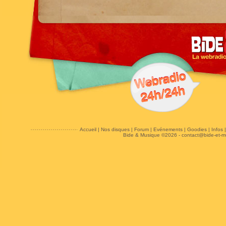
Accueil
|
Nos disques
|
Forum
|
Evénements
|
Goodies
|
Infos
Bide & Musique ©2026 -
contact@bide-et-m