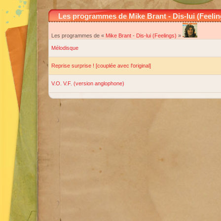
Les programmes de Mike Brant - Dis-lui (Feelin
Les programmes de «
Mike Brant
-
Dis-lui (Feelings)
»
Mélodisque
Reprise surprise ! [couplée avec l'original]
V.O. V.F. (version anglophone)