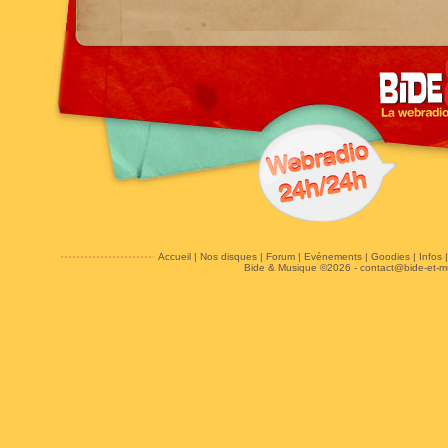
Accueil
|
Nos disques
|
Forum
|
Evénements
|
Goodies
|
Infos
Bide & Musique ©2026 -
contact@bide-et-m