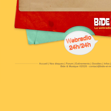
Accueil
|
Nos disques
|
Forum
|
Evénements
|
Goodies
|
Infos
Bide & Musique ©2026 -
contact@bide-et-m