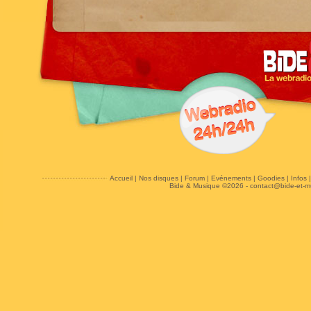
Accueil
|
Nos disques
|
Forum
|
Evénements
|
Goodies
|
Infos
Bide & Musique ©2026 -
contact@bide-et-m