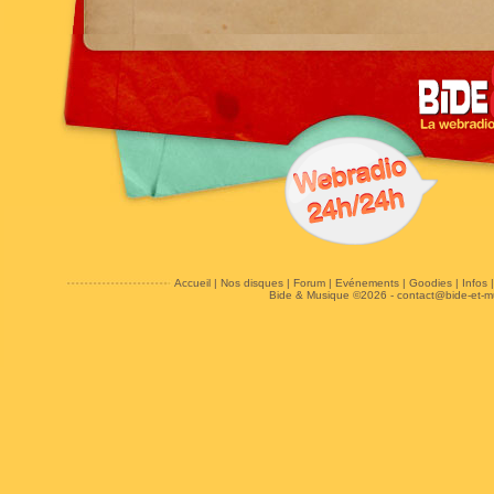
Accueil
|
Nos disques
|
Forum
|
Evénements
|
Goodies
|
Infos
Bide & Musique ©2026 -
contact@bide-et-m