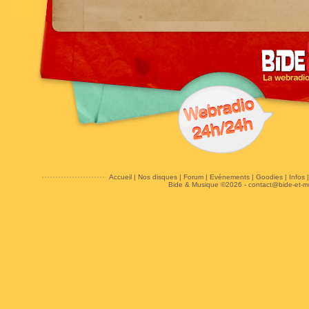
Accueil
|
Nos disques
|
Forum
|
Evénements
|
Goodies
|
Infos
Bide & Musique ©2026 -
contact@bide-et-m