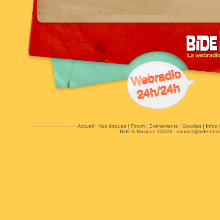
Accueil
|
Nos disques
|
Forum
|
Evénements
|
Goodies
|
Infos
Bide & Musique ©2026 -
contact@bide-et-m