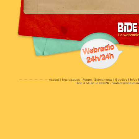
Accueil
|
Nos disques
|
Forum
|
Evénements
|
Goodies
|
Infos
Bide & Musique ©2026 -
contact@bide-et-m