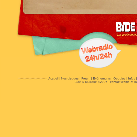
Accueil
|
Nos disques
|
Forum
|
Evénements
|
Goodies
|
Infos
Bide & Musique ©2026 -
contact@bide-et-m