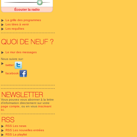
Écouter la radio
La grille des programmes
Les titres à venir
Les requêtes
Le mur des messages
Nous suivre sur:
twitter
facebook
Vous pouvez vous abonner à la lettre
d'information directement sur votre
page compte
, ou en vous
inscrivant
ici
.
RSS Les news
RSS Les nouvelles entrées
RSS La playlist