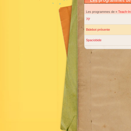
Les programmes de 
Les programmes de «
Teach-In
70'
Bidebot présente
Spaciobide