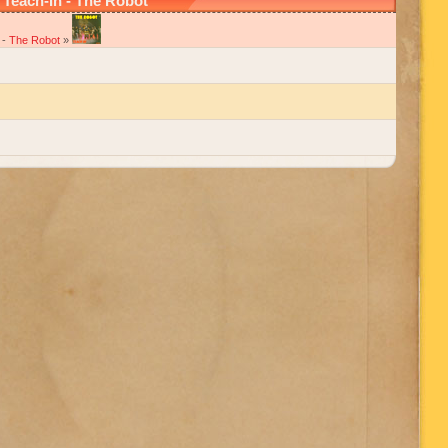
Teach-In - The Robot
-
The Robot
»