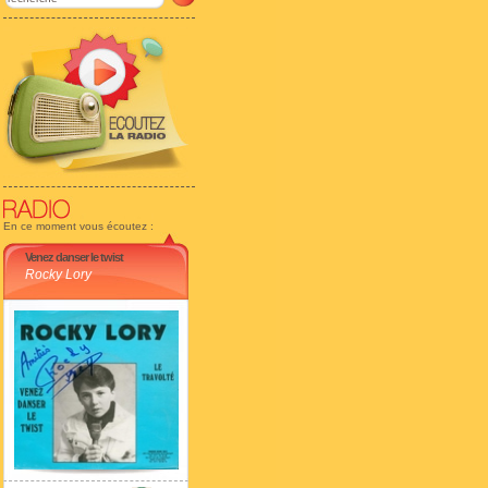
En ce moment vous écoutez :
Venez danser le twist
Rocky Lory