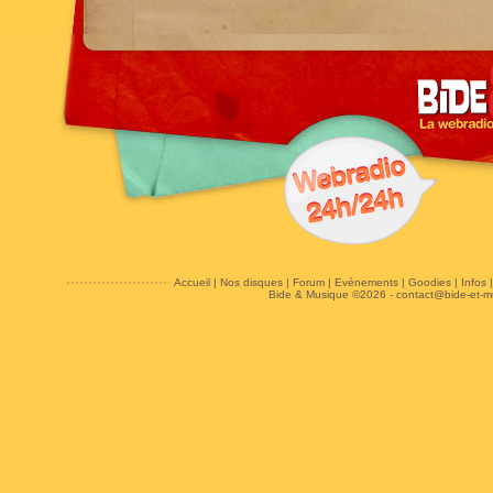
Accueil
|
Nos disques
|
Forum
|
Evénements
|
Goodies
|
Infos
Bide & Musique ©2026 -
contact@bide-et-m