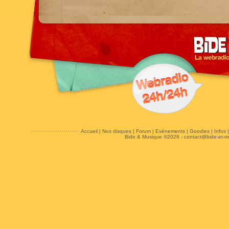
Accueil
|
Nos disques
|
Forum
|
Evénements
|
Goodies
|
Infos
Bide & Musique ©2026 -
contact@bide-et-m