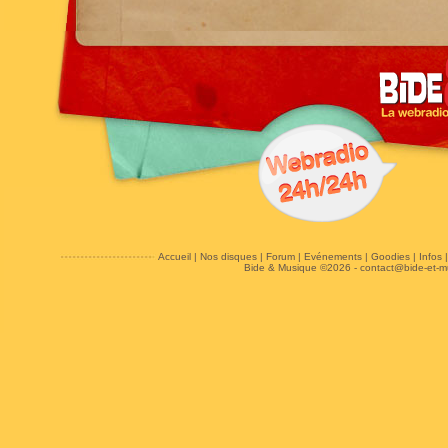
Accueil
|
Nos disques
|
Forum
|
Evénements
|
Goodies
|
Infos
Bide & Musique ©2026 -
contact@bide-et-m