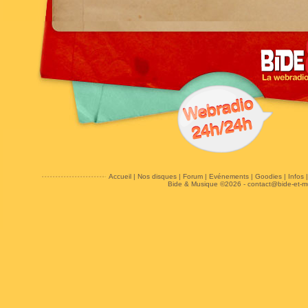
Accueil
|
Nos disques
|
Forum
|
Evénements
|
Goodies
|
Infos
Bide & Musique ©2026 -
contact@bide-et-m