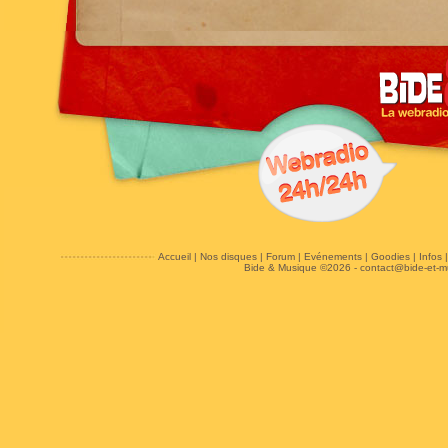
Accueil
|
Nos disques
|
Forum
|
Evénements
|
Goodies
|
Infos
Bide & Musique ©2026 -
contact@bide-et-m