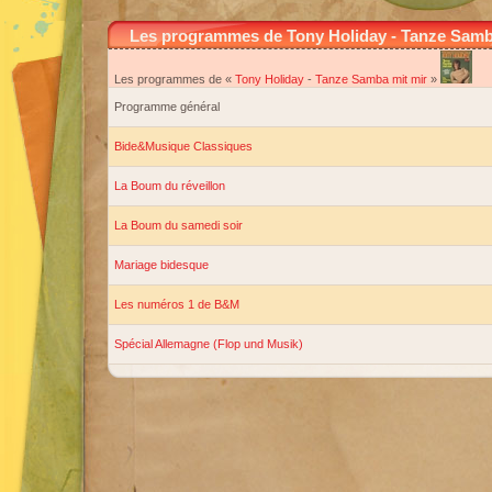
Les programmes de Tony Holiday - Tanze Samb
Les programmes de «
Tony Holiday
-
Tanze Samba mit mir
»
Programme général
Bide&Musique Classiques
La Boum du réveillon
La Boum du samedi soir
Mariage bidesque
Les numéros 1 de B&M
Spécial Allemagne (Flop und Musik)