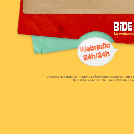
Accueil
|
Nos disques
|
Forum
|
Evénements
|
Goodies
|
Infos
Bide & Musique ©2026 -
contact@bide-et-m