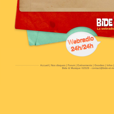
Accueil
|
Nos disques
|
Forum
|
Evénements
|
Goodies
|
Infos
Bide & Musique ©2026 -
contact@bide-et-m