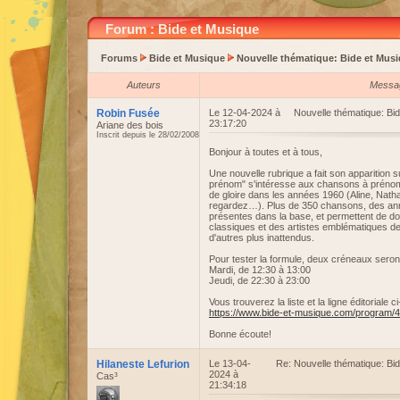
Forum : Bide et Musique
Forums
Bide et Musique
Nouvelle thématique: Bide et Mus
Auteurs
Messa
Robin Fusée
Le 12-04-2024 à
Nouvelle thématique: Bi
23:17:20
Ariane des bois
Inscrit depuis le 28/02/2008
Bonjour à toutes et à tous,
Une nouvelle rubrique a fait son apparition
prénom" s'intéresse aux chansons à prénom
de gloire dans les années 1960 (Aline, Natha
regardez…). Plus de 350 chansons, des an
présentes dans la base, et permettent de d
classiques et des artistes emblématiques de 
d'autres plus inattendus.
Pour tester la formule, deux créneaux sero
Mardi, de 12:30 à 13:00
Jeudi, de 22:30 à 23:00
Vous trouverez la liste et la ligne éditoriale 
https://www.bide-et-musique.com/program/4
Bonne écoute!
Hilaneste Lefurion
Le 13-04-
Re: Nouvelle thématique: Bi
2024 à
Cas³
21:34:18