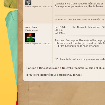
La naissance d'une nouvelle thématique est t
Bravo pour ta persévérance, Robin Fusée ! 
Inscrit depuis le 15/01/2004
Je m'en irai rajouter mes titres tout bientôt ! :)
morphee
Le 16-04-
Re: Nouvelle thématique: Bi
2024 à
De bon aloi
02:44:31
Puisque c'est la première aujourd'hui, le p
rab, comme à la cantine, ce mardi de 12h30
Inscrit depuis le 17/01/2002
… Et les honneurs de la page d'accueil !
NB : bien lire la notice du programme avant 
Forums
Bide et Musique
Nouvelle thématique: Bide et Mus
Il faut être identifié pour participer au forum !