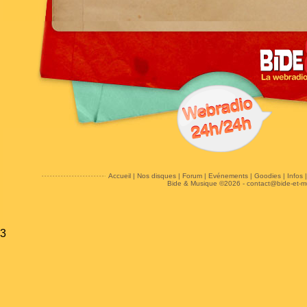
Accueil
|
Nos disques
|
Forum
|
Evénements
|
Goodies
|
Infos
Bide & Musique ©2026 -
contact@bide-et-m
3