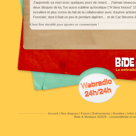
J'apprends sa mort avec quelques jours de retard… J'aimais beaucoup
deux disques de lui, l'un aussi sublime qu'exotique ("A Vava Inouva" 19
excellent et plus connu du fait de la collaboration avec d'autres ar
Forestier, dont il était un peu le pendant algérien… et de Cat Stevens
Il faut être identifié pour ajouter un commentaire !
Accueil
|
Nos disques
|
Forum
|
Evénements
|
Goodies
|
Infos
Bide & Musique ©2026 -
contact@bide-et-m