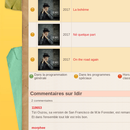
2017
La bohème
2017
Né quelque part
2017
On the road again
Dans la programmation
Dans les programmes
Hors
générale
spéciaux
clas
Commentaires sur Idir
2 commentaires
118653
Tizi Ouzou, sa version de San Francisco de M.le Forestier, est remar
Et dans l'ensemble tout Idir est très bon.
morphee