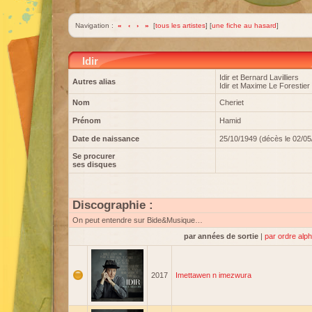
Navigation :
«
‹
›
»
[
tous les artistes
] [
une fiche au hasard
]
Idir
Idir et Bernard Lavilliers
Autres alias
Idir et Maxime Le Forestier
Nom
Cheriet
Prénom
Hamid
Date de naissance
25/10/1949 (décès le 02/05
Se procurer
ses disques
Discographie :
On peut entendre sur Bide&Musique…
par années de sortie
|
par ordre alp
2017
Imettawen n imezwura