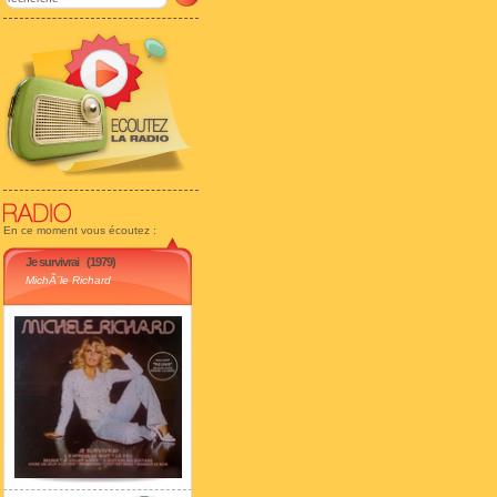
En ce moment vous écoutez :
Je survivrai
(1979)
MichÃ¨le Richard