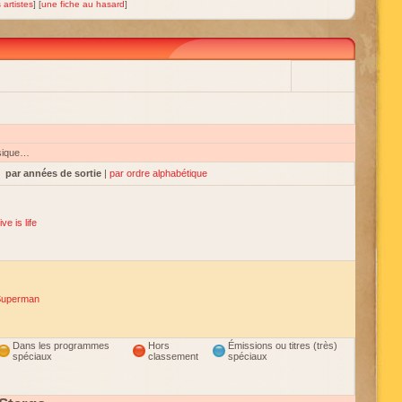
 artistes
] [
une fiche au hasard
]
sique…
par années de sortie
|
par ordre alphabétique
ive is life
Superman
Dans les programmes
Hors
Émissions ou titres (très)
spéciaux
classement
spéciaux