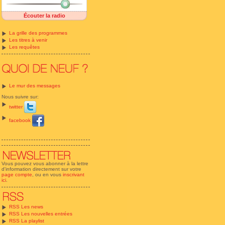
Écouter la radio
La grille des programmes
Les titres à venir
Les requêtes
Le mur des messages
Nous suivre sur:
twitter
facebook
Vous pouvez vous abonner à la lettre
d'information directement sur votre
page compte
, ou en vous
inscrivant
ici
.
RSS Les news
RSS Les nouvelles entrées
RSS La playlist