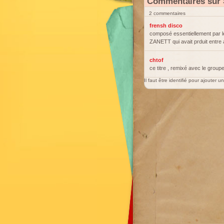
Commentaires sur 
2 commentaires
frensh disco
composé essentiellement par
ZANETT qui avait prduit entr
chtof
ce titre , remixé avec le groupe
Il faut être identifié pour ajouter 