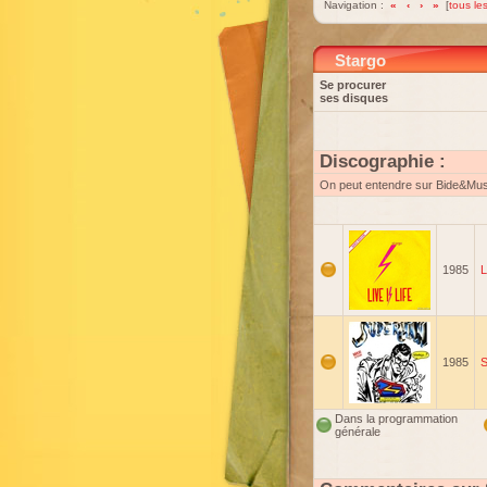
Navigation :
«
‹
›
»
[
tous les
Stargo
Se procurer
ses disques
Discographie :
On peut entendre sur Bide&Mu
1985
L
1985
Dans la programmation
générale