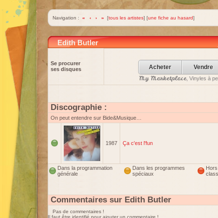
Navigation :
«
‹
›
»
[
tous les artistes
] [
une fiche au hasard
]
Edith Butler
Se procurer
Acheter
Vendre
ses disques
My Marketplace
, Vinyles à p
Discographie :
On peut entendre sur Bide&Musique…
1987
Ça c'est l'fun
Dans la programmation
Dans les programmes
Hors
générale
spéciaux
clas
Commentaires sur Edith Butler
Pas de commentaires !
Il faut être identifié pour ajouter un commentaire !