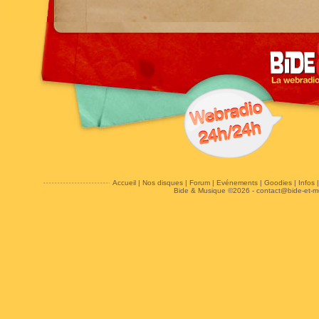
Accueil
|
Nos disques
|
Forum
|
Evénements
|
Goodies
|
Infos
Bide & Musique ©2026 -
contact@bide-et-m