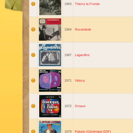
1963
Thierry la Fronde
1964
Rocambole
1967
Lagardère
1971
Vidocq
1972
Octave
1979
Pulsion (Générique EDF)