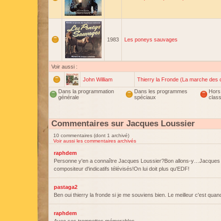
1983
Les poneys sauvages
Voir aussi :
John William
Thierry la Fronde (La marche de
Dans la programmation
Dans les programmes
Hors
générale
spéciaux
clas
Commentaires sur Jacques Loussier
10 commentaires (dont 1 archivé)
Voir aussi les commentaires archivés
raphdem
Personne y'en a connaître Jacques Loussier?Bon allons-y…Jacques 
compositeur d'indicatifs télévisés!On lui doit plus qu'EDF!
pastaga2
Ben oui thierry la fronde si je me souviens bien. Le meilleur c'est qu
raphdem