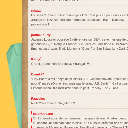
Avec ses trompettes mémorables.
tukata
Loussier ? Pour sur il ne chante pas ! Ce n'est pas ce pour quoi il est l
arrange en jazz les meilleurs morceaux classiques. Bach, Debussy… etc 
pas un bide !
patrick-duffy
Jacques Loussier possède 2 références sur B&M, cette musique de p
générique Tv, "Thierry la Fronde". Ce Jacques Loussier a aussi trav
films, et aussi avec Ennio Moricone "Guns For San Sebastian / Dark 
Kituçé
Grand, grand monsieur du jazz français !!!
Djanik77
"Play Bach" a fait l' objet de plusieurs 33T. Concept novateur pour les
pour d' autres (On ne réarrange pas le grand J.S. Bach !). Ca l' a 
l' internationnal, fait rarissime pour un petit Frenchy…de 70 ans.
Fauvelus
Né le 26 octobre 1934.
[Merci !]
peter&sloane
On lui devait aussi de nombreuses musiques de film : A belles dents
ou encore Un couteau dans la plaie. Il fut aussi le créateur des studi
chateau de Miraval en Provence. Pink Floyd y enregistra The wall, 