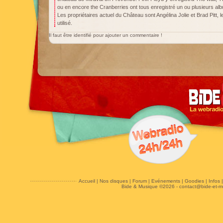
ou en encore the Cranberries ont tous enregistré un ou plusieurs al
Les propriétaires actuel du Château sont Angélina Jolie et Brad Pitt, le
utilisé.
Il faut être identifié pour ajouter un commentaire !
Accueil
|
Nos disques
|
Forum
|
Evénements
|
Goodies
|
Infos
Bide & Musique ©2026 -
contact@bide-et-m