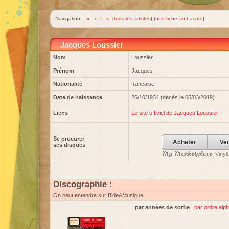
Navigation :
«
‹
›
»
[
tous les artistes
] [
une fiche au hasard
]
Jacques Loussier
Nom
Loussier
Prénom
Jacques
Nationalité
française
Date de naissance
26/10/1934 (décès le 05/03/2019)
Liens
Le site officiel de Jacques Loussier
Se procurer
Acheter
Ve
ses disques
My Marketplace
, Viny
Discographie :
On peut entendre sur Bide&Musique…
par années de sortie
|
par ordre alp